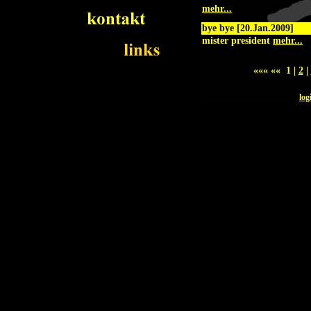
mehr...
bye bye [20.Jan.2009]
mister president
mehr...
««« «« 1 |
2
|
log