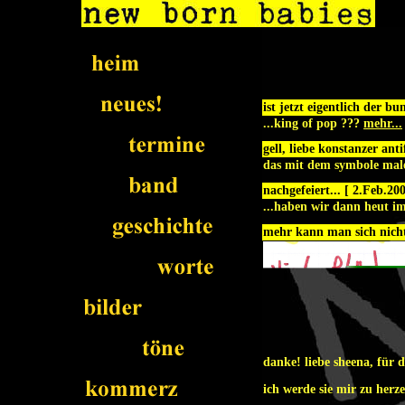
ist jetzt eigentlich der bu
...king of pop ???
mehr...
gell, liebe konstanzer ant
das mit dem symbole mal
nachgefeiert... [ 2.Feb.20
...haben wir dann heut i
mehr kann man sich nich
danke! liebe sheena, für d
ich werde sie mir zu her